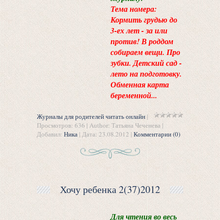
Тема номера:
Кормить грудью до
3-ех лет - за или
против! В роддом
собираем вещи. Про
зубки. Детский сад -
лето на подготовку.
Обменная карта
беременной...
Журналы для родителей читать онлайн
|
Просмотров: 636 | Author: Татьяна Чеченева |
Добавил:
Ника
| Дата:
23.08.2012
|
Комментарии (0)
Хочу ребенка 2(37)2012
Для чтения во весь