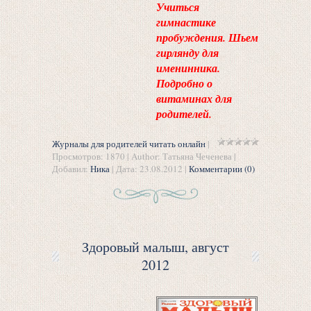
Учиться
гимнастике
пробуждения. Шьем
гирлянду для
именинника.
Подробно о
витаминах для
родителей.
Журналы для родителей читать онлайн
|
Просмотров: 1870 | Author: Татьяна Чеченева |
Добавил:
Ника
| Дата:
23.08.2012
|
Комментарии (0)
Здоровый малыш, август
2012