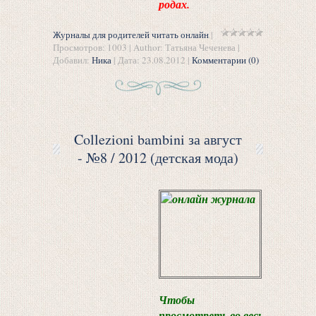
родах.
Журналы для родителей читать онлайн
|
Просмотров: 1003 | Author: Татьяна Чеченева |
Добавил:
Ника
| Дата:
23.08.2012
|
Комментарии (0)
Collezioni bambini за август
- №8 / 2012 (детская мода)
Чтобы
просмотреть во весь