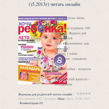
()5.2013г) читать онлайн
Дата выпуска: июнь
2013
Страницы журнала: 100
Рубрика: Журнал для
мам и детей
Лето в положении: как
провести?
Почему у папы
депрессия - покажите
мужу
Первые зубки - вопросы
и ответы
Материнский капитал -
вкладываем
Журналы для родителей читать онлайн
|
Просмотров: 942 | Добавил:
Ника
| Дата:
23.06.2013
|
Комментарии (0)