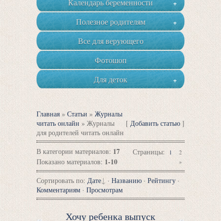
Календарь беременности
+
Полезное родителям
+
Все для верующего
Фотошоп
Для деток
+
Главная
»
Статьи
»
Журналы
читать онлайн
» Журналы
[
Добавить статью
]
для родителей читать онлайн
17
В категории материалов
:
Страницы
:
1
2
1-10
Показано материалов
:
»
Сортировать по
:
Дате
·
Названию
·
Рейтингу
·
Комментариям
·
Просмотрам
Хочу ребенка выпуск