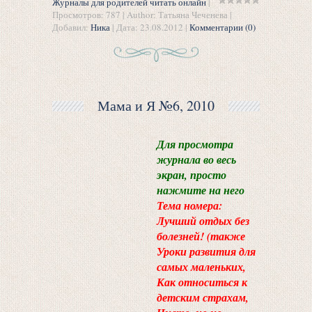
Журналы для родителей читать онлайн
|
Просмотров: 787 | Author: Татьяна Чеченева |
Добавил:
Ника
| Дата:
23.08.2012
|
Комментарии (0)
Мама и Я №6, 2010
Для просмотра
журнала во весь
экран, просто
нажмите на него
Тема номера:
Лучший отдых без
болезней! (также
Уроки развития для
самых маленьких,
Как относиться к
детским страхам,