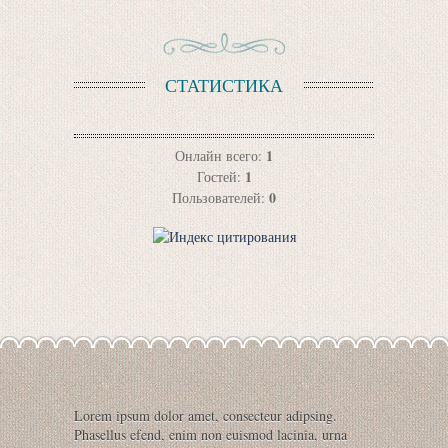
СТАТИСТИКА
1
Онлайн всего:
1
Гостей:
0
Пользователей:
Lorem ipsum dolor amet, consecteur adipsing.
Phasellus efend, enim non euismod lacinia, urna