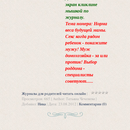
экран кликлине
мышкой по
журналу.
Тема номера: Норма
веса будущей мамы.
Секс когда рядом
ребенок - покажите
мужу! Муж
домохозяйка - за или
против! Выбор
роддома -
специалисты
советуют......
Журналы для родителей читать онлайн
|
Просмотров: 665 | Author: Татьяна Чеченева |
Добавил:
Ника
| Дата:
23.08.2012
|
Комментарии (0)