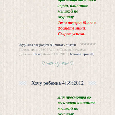
экран, кликните
мышкой по
журналу.
Тема номера: Мода в
формате мини.
Секрет успеха.
Журналы для родителей читать онлайн
|
Просмотров: 1380 | Author: Татьяна Чеченева |
Добавил:
Ника
| Дата:
23.08.2012
|
Комментарии (0)
Хочу ребенка 4(39)2012
Для просмотра во
весь экран кликните
мышкой по
журналу.