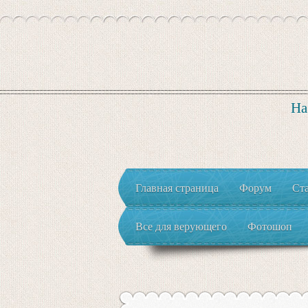
На
Главная страница
Форум
Ст
Все для верующего
Фотошоп