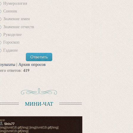
Нумерология
Сонник
Значение имен
Значение отчеств
Рукоделие
Гороскоп
Гадание
зультаты
|
Архив опросов
419
его ответов:
МИНИ-ЧАТ