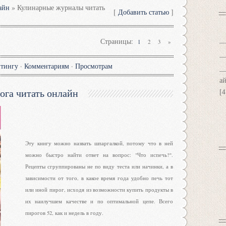
айн
» Кулинарные журналы читать
[
Добавить статью
]
Страницы
:
1
2
3
»
йтингу
·
Комментариям
·
Просмотрам
а
ога читать онлайн
[4
Эту книгу можно назвать шпаргалкой, потому что в ней
можно быстро найти ответ на вопрос: "Что испечь?".
Рецепты сгруппированы не по виду теста или начинки, а в
зависимости от того, в какое время года удобно печь тот
или иной пирог, исходя из возможности купить продукты в
их наилучшем качестве и по оптимальной цепе. Всего
пирогов 52, как и недель в году.