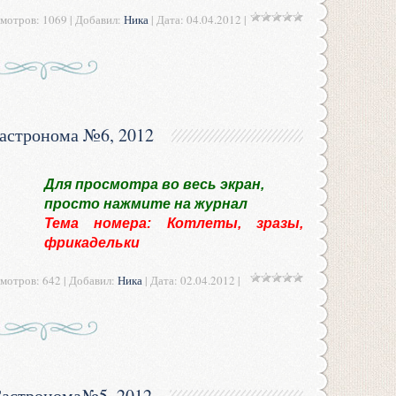
мотров: 1069 | Добавил:
Ника
| Дата:
04.04.2012
|
астронома №6, 2012
Для просмотра во весь экран,
просто нажмите на журнал
Тема номера: Котлеты, зразы,
фрикадельки
мотров: 642 | Добавил:
Ника
| Дата:
02.04.2012
|
астронома№5, 2012