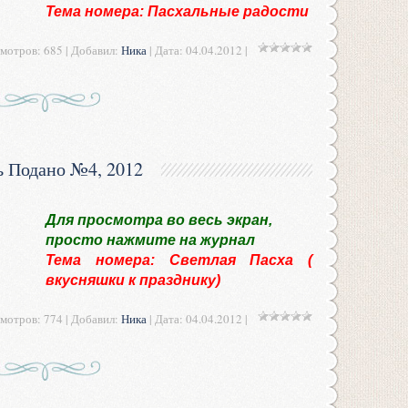
Тема номера: Пасхальные радости
мотров: 685 | Добавил:
Ника
| Дата:
04.04.2012
|
ь Подано №4, 2012
Для просмотра во весь экран,
просто нажмите на журнал
Тема номера: Светлая Пасха (
вкусняшки к празднику)
мотров: 774 | Добавил:
Ника
| Дата:
04.04.2012
|