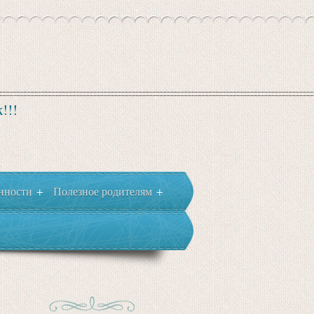
!!!
нности
Полезное родителям
+
+