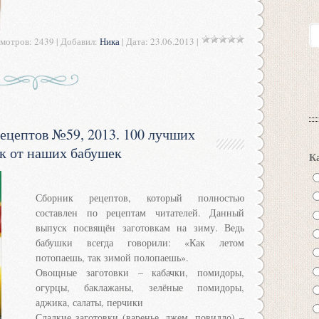
мотров: 2439 | Добавил:
Ника
| Дата:
23.06.2013
|
рецептов №59, 2013. 100 лучших
ок от наших бабушек
К
Сборник рецептов, который полностью
составлен по рецептам читателей. Данный
выпуск посвящён заготовкам на зиму. Ведь
бабушки всегда говорили: «Как летом
потопаешь, так зимой полопаешь».
Овощные заготовки – кабачки, помидоры,
огурцы, баклажаны, зелёные помидоры,
аджика, салаты, перчики
Сладкие заготовки (варенье, джем, повидло) –