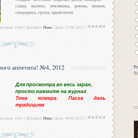
слива, малина, земляника, ревень, вишня,
смородина, груша, крыжовник
мотров: 1640 | Добавил:
Ника
| Дата:
23.06.2013
|
ного аппетита! №4, 2012
Ре
Вс
Для просмотра во весь экран,
просто нажмите на журнал
Тема номера: Пасха дань
традициям
мотров: 1641 | Добавил:
Ника
| Дата:
04.04.2012
|