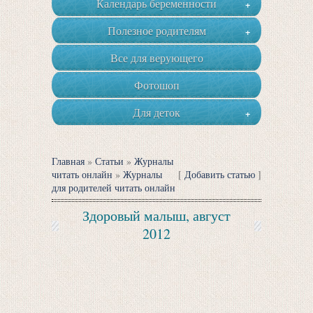
Календарь беременности
+
Полезное родителям
+
Все для верующего
Фотошоп
Для деток
+
Главная
»
Статьи
»
Журналы
читать онлайн
»
Журналы
[
Добавить статью
]
для родителей читать онлайн
Здоровый малыш, август
2012