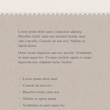
Lorem ipsum dolor amet, consecteur adipsing.
Phasellus efend, enim non euismod lacinia, urna
odio convallis, Comodo mi non orci. Nullam eu
sapien ipsum.
Donec luctus dignissim ante nec gravida. Vestibulum
sit amet augue leo. Vivamus facilisis sapien eu neque
dignissim non vulputate metus facilisis.
Lorem ipsum dolor amet
Comodo mi non orci
Phasellus efend, enim non
Nullam eu sapien ipsum
Vestibulum sit amet augue leo